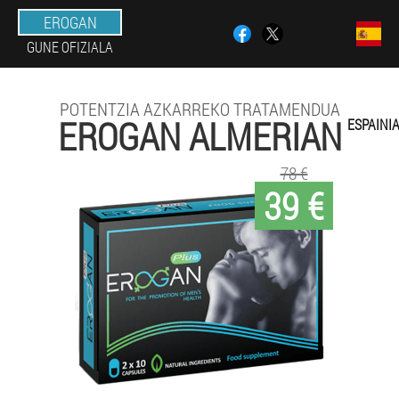
EROGAN
GUNE OFIZIALA
POTENTZIA AZKARREKO TRATAMENDUA
EROGAN ALMERIAN
ESPAINI
78 €
39 €