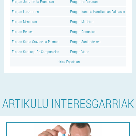
Erogan Jerez de La Fronteran
Erogan La Corunan
Erogan Lanzaroten
Erogan Kanaria Handiko Las Palmasen
Erogan Menorcan
Erogan Murtzian
Erogan Reusen
Erogan Donostian
Erogan Santa Cruz de La Palman
Erogan Santanderren
Erogan Santiago De Compostelan
Erogan Vigon
Hiriak Espainian
ARTIKULU INTERESGARRIAK