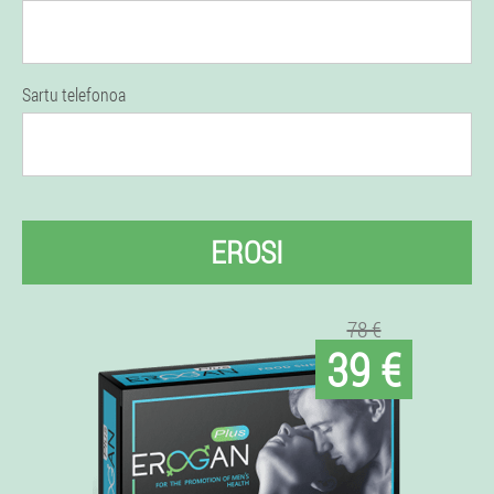
Sartu telefonoa
EROSI
78 €
39 €