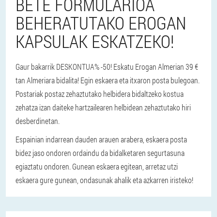
BETE FORMULARIOA
BEHERATUTAKO EROGAN
KAPSULAK ESKATZEKO!
Gaur bakarrik DESKONTUA% -50! Eskatu Erogan Almerian 39 €
tan Almeriara bidalita! Egin eskaera eta itxaron posta bulegoan.
Postariak postaz zehaztutako helbidera bidaltzeko kostua
zehatza izan daiteke hartzailearen helbidean zehaztutako hiri
desberdinetan.
Espainian indarrean dauden arauen arabera, eskaera posta
bidez jaso ondoren ordaindu da bidalketaren segurtasuna
egiaztatu ondoren. Gunean eskaera egitean, arretaz utzi
eskaera gure gunean, ondasunak ahalik eta azkarren iristeko!