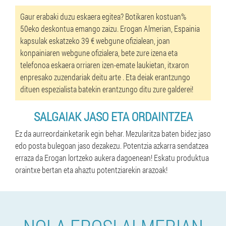
Gaur erabaki duzu eskaera egitea? Botikaren kostuan%
50eko deskontua emango zaizu. Erogan Almerian, Espainia
kapsulak eskatzeko 39 € webgune ofizialean, joan
konpainiaren webgune ofizialera, bete zure izena eta
telefonoa eskaera orriaren izen-emate laukietan, itxaron
enpresako zuzendariak deitu arte . Eta deiak erantzungo
dituen espezialista batekin erantzungo ditu zure galderei!
SALGAIAK JASO ETA ORDAINTZEA
Ez da aurreordainketarik egin behar. Mezularitza baten bidez jaso
edo posta bulegoan jaso dezakezu. Potentzia azkarra sendatzea
erraza da Erogan lortzeko aukera dagoenean! Eskatu produktua
oraintxe bertan eta ahaztu potentziarekin arazoak!