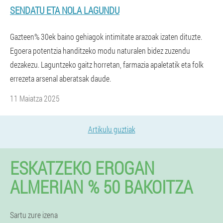
SENDATU ETA NOLA LAGUNDU
Gazteen% 30ek baino gehiagok intimitate arazoak izaten dituzte.
Egoera potentzia handitzeko modu naturalen bidez zuzendu
dezakezu. Laguntzeko gaitz horretan, farmazia apaletatik eta folk
errezeta arsenal aberatsak daude.
11 Maiatza 2025
Artikulu guztiak
ESKATZEKO EROGAN
ALMERIAN % 50 BAKOITZA
Sartu zure izena