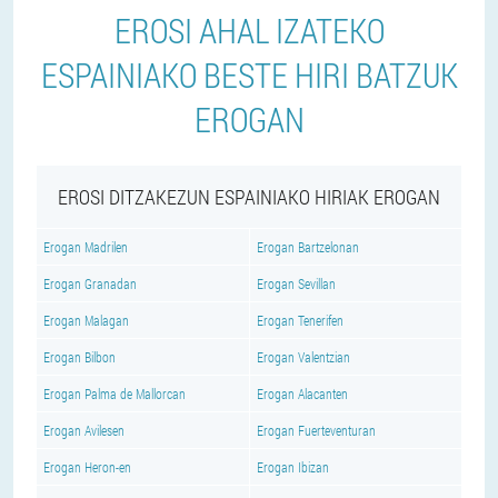
EROSI AHAL IZATEKO
ESPAINIAKO BESTE HIRI BATZUK
EROGAN
EROSI DITZAKEZUN ESPAINIAKO HIRIAK EROGAN
Erogan Madrilen
Erogan Bartzelonan
Erogan Granadan
Erogan Sevillan
Erogan Malagan
Erogan Tenerifen
Erogan Bilbon
Erogan Valentzian
Erogan Palma de Mallorcan
Erogan Alacanten
Erogan Avilesen
Erogan Fuerteventuran
Erogan Heron-en
Erogan Ibizan