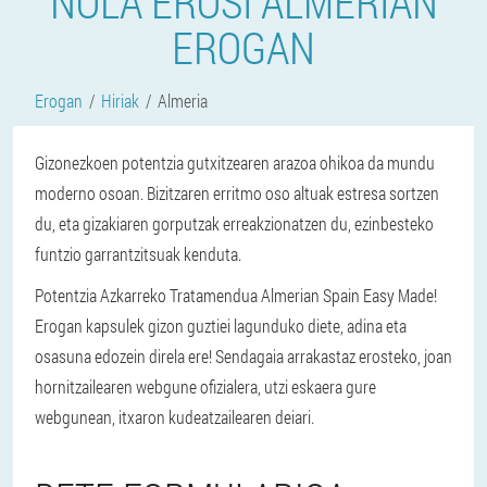
NOLA EROSI ALMERIAN
EROGAN
Erogan
Hiriak
Almeria
Gizonezkoen potentzia gutxitzearen arazoa ohikoa da mundu
moderno osoan. Bizitzaren erritmo oso altuak estresa sortzen
du, eta gizakiaren gorputzak erreakzionatzen du, ezinbesteko
funtzio garrantzitsuak kenduta.
Potentzia Azkarreko Tratamendua Almerian Spain Easy Made!
Erogan kapsulek gizon guztiei lagunduko diete, adina eta
osasuna edozein direla ere! Sendagaia arrakastaz erosteko, joan
hornitzailearen webgune ofizialera, utzi eskaera gure
webgunean, itxaron kudeatzailearen deiari.