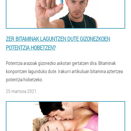
ZER BITAMINAK LAGUNTZEN DUTE GIZONEZKOEN
POTENTZIA HOBETZEN?
Potentzia arazoak gizonezko askotan gertatzen dira. Bitaminak
konpontzen lagunduko dute. Irakurri artikuluan bitamina aztertzea
potentzia hobetzeko.
25 martxoa 2021