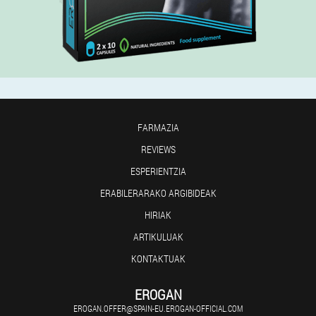
FARMAZIA
REVIEWS
ESPERIENTZIA
ERABILERARAKO ARGIBIDEAK
HIRIAK
ARTIKULUAK
KONTAKTUAK
EROGAN
EROGAN.OFFER@SPAIN-EU.EROGAN-OFFICIAL.COM