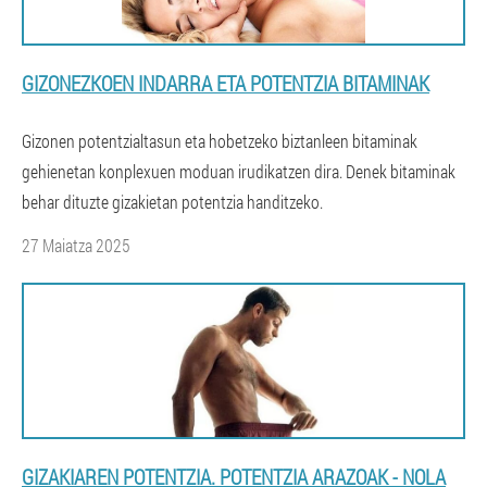
GIZONEZKOEN INDARRA ETA POTENTZIA BITAMINAK
Gizonen potentzialtasun eta hobetzeko biztanleen bitaminak
gehienetan konplexuen moduan irudikatzen dira. Denek bitaminak
behar dituzte gizakietan potentzia handitzeko.
27 Maiatza 2025
GIZAKIAREN POTENTZIA. POTENTZIA ARAZOAK - NOLA