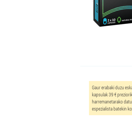
Gaur erabaki duzu esk
kapsulak 39 € preziori
harremanetarako datuak
espezialista batekin ko