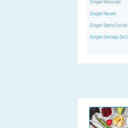
Erogan Menorcan
Erogan Reusen
Erogan Santa Cruz de
Erogan Santiago De 