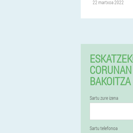
22 martxoa 2022
ESKATZEK
CORUNAN 
BAKOITZA
Sartu zure izena
Sartu telefonoa