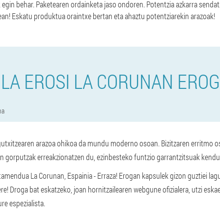
k egin behar. Paketearen ordainketa jaso ondoren. Potentzia azkarra senda
an! Eskatu produktua oraintxe bertan eta ahaztu potentziarekin arazoak!
LA EROSI LA CORUNAN ERO
na
utxitzearen arazoa ohikoa da mundu moderno osoan. Bizitzaren erritmo os
ren gorputzak erreakzionatzen du, ezinbesteko funtzio garrantzitsuak kendu
tamendua La Corunan, Espainia - Erraza! Erogan kapsulek gizon guztiei lag
re! Droga bat eskatzeko, joan hornitzailearen webgune ofizialera, utzi es
re espezialista.