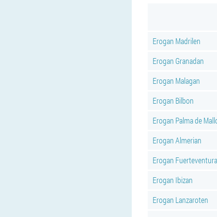
Erogan Madrilen
Erogan Granadan
Erogan Malagan
Erogan Bilbon
Erogan Palma de Mall
Erogan Almerian
Erogan Fuerteventur
Erogan Ibizan
Erogan Lanzaroten