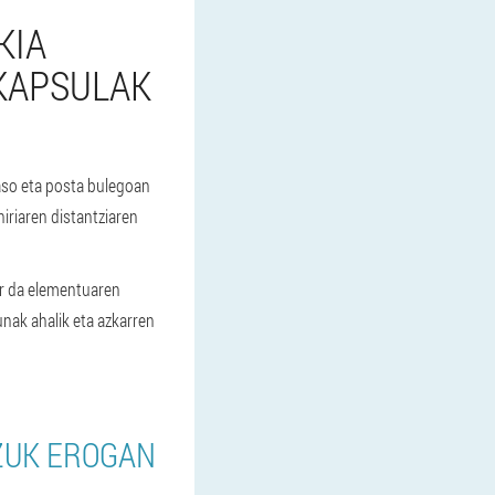
KIA
KAPSULAK
aso eta posta bulegoan
iriaren distantziaren
ar da elementuaren
nak ahalik eta azkarren
TZUK EROGAN