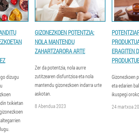
ANDITU
GIZONEZKOEN POTENTZIA:
POTENTZIA
EZKOETAN
NOLA MANTENDU
PRODUKTUA
ZAHARTZARORA ARTE
ERAGITEN 
EZ
PRODUKTU
Zer da potentzia, nola aurre
zutitzearen disfuntzioa eta nola
ngo dizugu
Gizonezkoen po
mantendu gizonezkoen indarra urte
tu
eta edarien bal
askotan.
ezkoen
ikuspegi oroko
din txikietan
8 Abendua 2023
24 martxoa 2
 gizonezkoen
altegarrien
dugu.