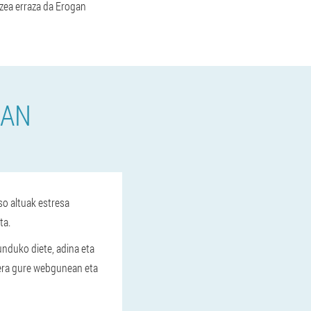
tzea erraza da Erogan
GAN
o altuak estresa
ta.
unduko diete, adina eta
kaera gure webgunean eta