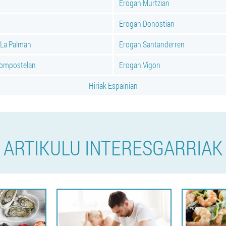
Erogan Murtzian
Erogan Donostian
 La Palman
Erogan Santanderren
Compostelan
Erogan Vigon
Hiriak Espainian
ARTIKULU INTERESGARRIAK