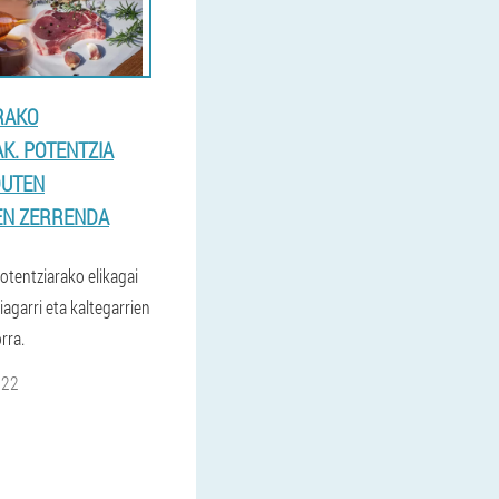
RAKO
K. POTENTZIA
DUTEN
EN ZERRENDA
tentziarako elikagai
iagarri eta kaltegarrien
rra.
022