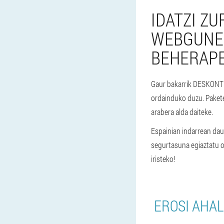
IDATZI Z
WEBGUNEK
BEHERAPE
Gaur bakarrik DESKONTUA
ordainduko duzu. Paketea
arabera alda daiteke.
Espainian indarrean dau
segurtasuna egiaztatu o
iristeko!
EROSI AHAL