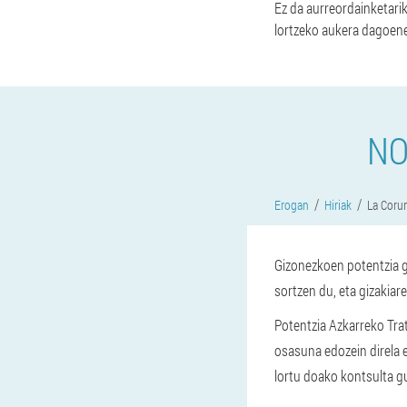
Ez da aurreordainketari
lortzeko aukera dagoene
NO
Erogan
Hiriak
La Coru
Gizonezkoen potentzia g
sortzen du, eta gizakia
Potentzia Azkarreko Tra
osasuna edozein direla e
lortu doako kontsulta gu