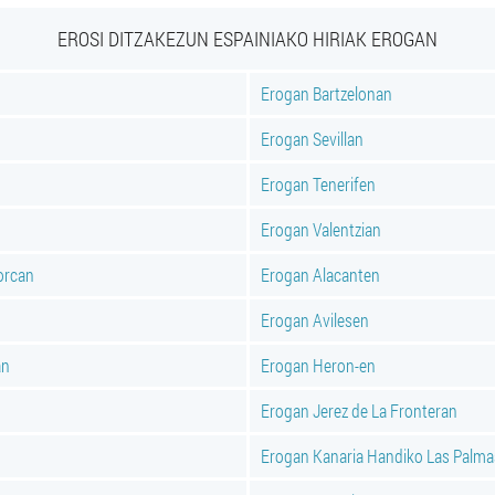
EROSI DITZAKEZUN ESPAINIAKO HIRIAK EROGAN
Erogan Bartzelonan
Erogan Sevillan
Erogan Tenerifen
Erogan Valentzian
orcan
Erogan Alacanten
Erogan Avilesen
an
Erogan Heron-en
Erogan Jerez de La Fronteran
Erogan Kanaria Handiko Las Palm