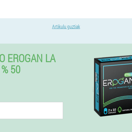
Artikulu guztiak
O EROGAN LA
% 50