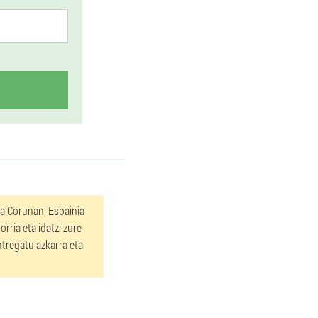
a Corunan, Espainia
rria eta idatzi zure
ntregatu azkarra eta