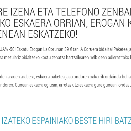
URE IZENA ETA TELEFONO ZENBA
O ESKAERA ORRIAN, EROGAN 
NEAN ESKATZEKO!
% -50! Eskatu Erogan La Corunan 39 € tan, A Coruera bidalita! Paketea j
 mezulariz bidaltzeko kostu zehatza hartzailearen helbidean adierazitako h
den arauen arabera, eskaera paketea jaso ondoren bakarrik ordaindu beh
ndoren. Gunean eskaera egitean, arretaz utzi eskaera gure gunean, ondasu
 IZATEKO ESPAINIAKO BESTE HIRI BA