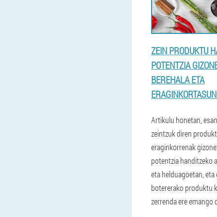
ZEIN PRODUKTU H
POTENTZIA GIZON
BEREHALA ETA
ERAGINKORTASUN
Artikulu honetan, esa
zeintzuk diren produk
eraginkorrenak gizon
potentzia handitzeko a
eta helduagoetan, eta
botererako produktu k
zerrenda ere emango 