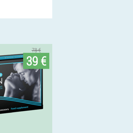
78 €
39 €