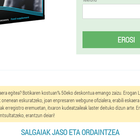
EROSI
aera egitea? Botikaren kostuan% 50eko deskontua emango zaizu. Erogan L
k onenean eskuratzeko, joan enpresaren webgune ofizialera, erabili eskaera o
 erregistro eremuetan, itxaron kudeatzaileak laster deituko dizun arte. E
ntsultatzeko, erantzun deiari!
SALGAIAK JASO ETA ORDAINTZEA