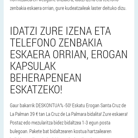
zenbakia eskaera orrian, gure kudeatzaileak laster deituko dizu.
IDATZI ZURE IZENA ETA
TELEFONO ZENBAKIA
ESKAERA ORRIAN, EROGAN
KAPSULAK
BEHERAPENEAN
ESKATZEKO!
Gaur bakarrik DESKONTUA% -50! Eskatu Erogan Santa Cruz de
La Palman 39 € tan La Cruz de La Palmara bidalita! Zure eskaera!
Postaz edo mezularitza bidez bidaltzea 1-3 egun posta
bulegoan. Pakete bat bidaltzearen kostua hartzailearen