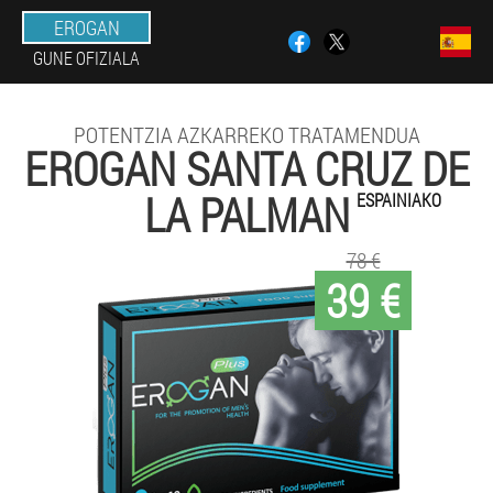
EROGAN
GUNE OFIZIALA
POTENTZIA AZKARREKO TRATAMENDUA
EROGAN SANTA CRUZ DE
LA PALMAN
ESPAINIAKO
78 €
39 €