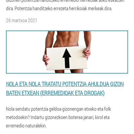
dira. Potentzia handitzeko errezeta herrikoiak merkeak dira.
26 martxoa 2021
NOLA ETA NOLA TRATATU POTENTZIA AHULDUA GIZON
BATEN ETXEAN (ERREMEDIOAK ETA DROGAK)
Nola sendatu potentzia geldoa gizonengan etxeko eta folk
metodoekin? Indartu gizonezkoen boterea janari, kirol eta
erremedio naturalekin.