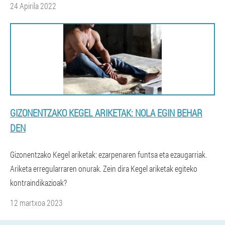
24 Apirila 2022
GIZONENTZAKO KEGEL ARIKETAK: NOLA EGIN BEHAR
DEN
Gizonentzako Kegel ariketak: ezarpenaren funtsa eta ezaugarriak.
Ariketa erregularraren onurak. Zein dira Kegel ariketak egiteko
kontraindikazioak?
12 martxoa 2023