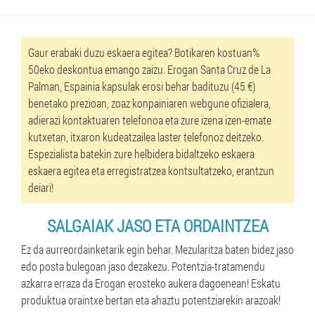
Gaur erabaki duzu eskaera egitea? Botikaren kostuan%
50eko deskontua emango zaizu. Erogan Santa Cruz de La
Palman, Espainia kapsulak erosi behar badituzu (45 €)
benetako prezioan, zoaz konpainiaren webgune ofizialera,
adierazi kontaktuaren telefonoa eta zure izena izen-emate
kutxetan, itxaron kudeatzailea laster telefonoz deitzeko.
Espezialista batekin zure helbidera bidaltzeko eskaera
eskaera egitea eta erregistratzea kontsultatzeko, erantzun
deiari!
SALGAIAK JASO ETA ORDAINTZEA
Ez da aurreordainketarik egin behar. Mezularitza baten bidez jaso
edo posta bulegoan jaso dezakezu. Potentzia-tratamendu
azkarra erraza da Erogan erosteko aukera dagoenean! Eskatu
produktua oraintxe bertan eta ahaztu potentziarekin arazoak!