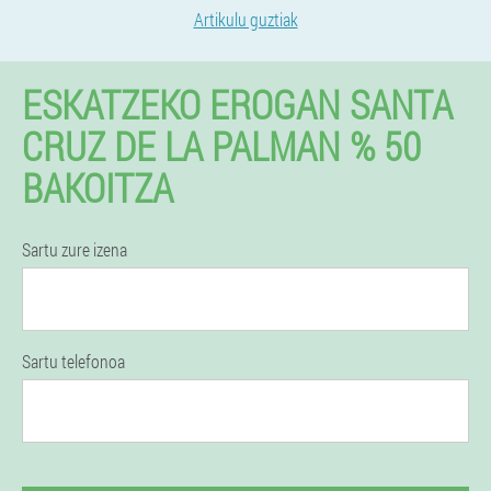
Artikulu guztiak
ESKATZEKO EROGAN SANTA
CRUZ DE LA PALMAN % 50
BAKOITZA
Sartu zure izena
Sartu telefonoa