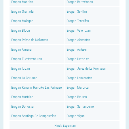
Erogan Madrilen
Erogan Bartzelonan
Erogan Granadan
Erogan Sevillan
Erogan Malagan
Erogan Tenerifen
Erogan Bilbon
Erogan Valentzian
Erogan Palma de Mallorcan
Erogan Alacanten
Erogan Almerian
Erogan Avilesen
Erogan Fuerteventuran
Erogan Heron-en
Erogan Ibizan
Erogan Jerez de La Fronteran
Erogan La Corunan
Erogan Lanzaroten
Erogan Kanaria Handiko Las Palmasen
Erogan Menorcan
Erogan Murtzian
Erogan Reusen
Erogan Donostian
Erogan Santanderren
Erogan Santiago De Compostelan
Erogan Vigon
Hiriak Espainian