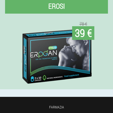
EROSI
78 €
39 €
FARMAZIA