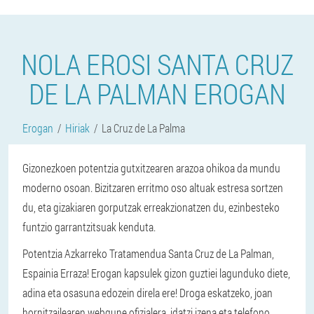
NOLA EROSI SANTA CRUZ
DE LA PALMAN EROGAN
Erogan
Hiriak
La Cruz de La Palma
Gizonezkoen potentzia gutxitzearen arazoa ohikoa da mundu
moderno osoan. Bizitzaren erritmo oso altuak estresa sortzen
du, eta gizakiaren gorputzak erreakzionatzen du, ezinbesteko
funtzio garrantzitsuak kenduta.
Potentzia Azkarreko Tratamendua Santa Cruz de La Palman,
Espainia Erraza! Erogan kapsulek gizon guztiei lagunduko diete,
adina eta osasuna edozein direla ere! Droga eskatzeko, joan
hornitzailearen webgune ofizialera, idatzi izena eta telefono