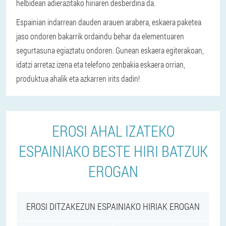
helbidean adierazitako hiriaren desberdina da.
Espainian indarrean dauden arauen arabera, eskaera paketea
jaso ondoren bakarrik ordaindu behar da elementuaren
segurtasuna egiaztatu ondoren. Gunean eskaera egiterakoan,
idatzi arretaz izena eta telefono zenbakia eskaera orrian,
produktua ahalik eta azkarren irits dadin!
EROSI AHAL IZATEKO
ESPAINIAKO BESTE HIRI BATZUK
EROGAN
EROSI DITZAKEZUN ESPAINIAKO HIRIAK EROGAN