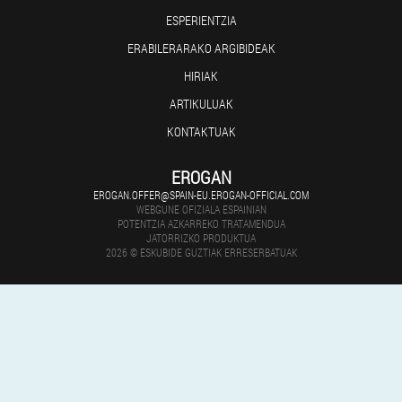
ESPERIENTZIA
ERABILERARAKO ARGIBIDEAK
HIRIAK
ARTIKULUAK
KONTAKTUAK
EROGAN
EROGAN.OFFER@SPAIN-EU.EROGAN-OFFICIAL.COM
WEBGUNE OFIZIALA ESPAINIAN
POTENTZIA AZKARREKO TRATAMENDUA
JATORRIZKO PRODUKTUA
2026 © ESKUBIDE GUZTIAK ERRESERBATUAK