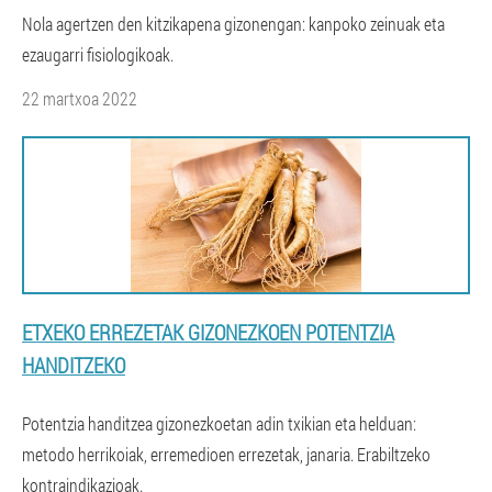
Nola agertzen den kitzikapena gizonengan: kanpoko zeinuak eta
ezaugarri fisiologikoak.
22 martxoa 2022
ETXEKO ERREZETAK GIZONEZKOEN POTENTZIA
HANDITZEKO
Potentzia handitzea gizonezkoetan adin txikian eta helduan:
metodo herrikoiak, erremedioen errezetak, janaria. Erabiltzeko
kontraindikazioak.