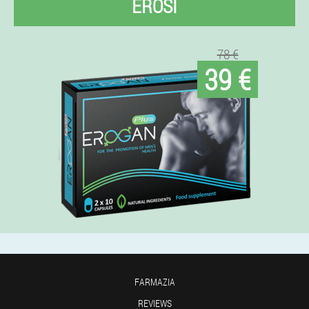
EROSI
78 €
39 €
FARMAZIA
REVIEWS