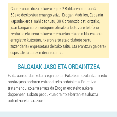
Gaur erabaki duzu eskaera egitea? Botikaren kostuan%
50eko deskontua emango zaizu. Erogan Madrilen, Espainia
kapsulak erosi nahi badituzu, 39 € promozio bat lortzeko,
joan konpainiaren webgune ofizialera, bete zure telefono
zenbakia eta izena eskaera eremuetan eta egin klik eskaera
erregistro kutxetan, itxaron arte eta ordubete barru
zuzendariak enpresetara deituko zaitu. Eta erantzun galderak
espezialista batekin deiari erantzun!
SALGAIAK JASO ETA ORDAINTZEA
Ez da aurreordainketarik egin behar. Paketea mezularitzatik edo
postaz jaso ondoren entregatzeko ordainketa. Potentzia-
tratamendu azkarra erraza da Erogan erosteko aukera
dagoenean! Eskatu produktua oraintxe bertan eta ahaztu
potentziarekin arazoak!