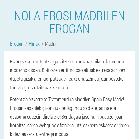
NOLA EROSI MADRILEN
EROGAN
Erogan
Hiriak
Madril
Gizonezkoen potentzia gutxitzearen arazoa ohikoa da mundu
moderno osoan. Bizitzaren erritmo oso altuak estresa sortzen
du, eta gizakiaren gorputzak erreakzionatzen du, ezinbesteko
funtzio garrantzitsuak kenduta.
Potentzia Azkarreko Tratamendua Madrilen Spain Easy Made!
Erogan kapsulek gizon guztiei lagunduko diete, adina eta
osasuna edozein direla ere! Sendagaia jaso nahi baduzu, joan
hornitzailearen webgune ofizialera, utzi eskaera eskaera orriaren
bidez, aukeratu entrega modua.