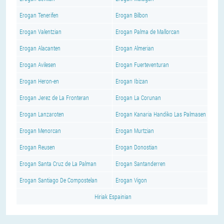
Erogan Tenerifen
Erogan Bilbon
Erogan Valentzian
Erogan Palma de Mallorcan
Erogan Alacanten
Erogan Almerian
Erogan Avilesen
Erogan Fuerteventuran
Erogan Heron-en
Erogan Ibizan
Erogan Jerez de La Fronteran
Erogan La Corunan
Erogan Lanzaroten
Erogan Kanaria Handiko Las Palmasen
Erogan Menorcan
Erogan Murtzian
Erogan Reusen
Erogan Donostian
Erogan Santa Cruz de La Palman
Erogan Santanderren
Erogan Santiago De Compostelan
Erogan Vigon
Hiriak Espainian