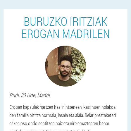
BURUZKO IRITZIAK
EROGAN MADRILEN
Rudi
, 30 Urte,
Madril
Erogan kapsulak hartzen hasi nintzenean ikasi nuen nolakoa
den familia bizitza normala, lasaia eta alaia. Belar prestaketari
esker, oso ondo sentitzen naiz eta nire emaztearen behar