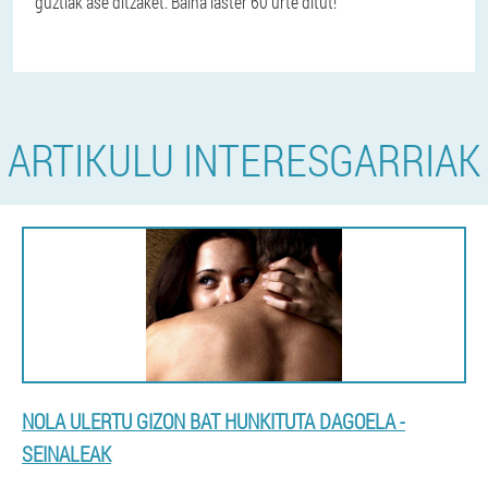
guztiak ase ditzaket. Baina laster 60 urte ditut!
ARTIKULU INTERESGARRIAK
NOLA ULERTU GIZON BAT HUNKITUTA DAGOELA -
SEINALEAK