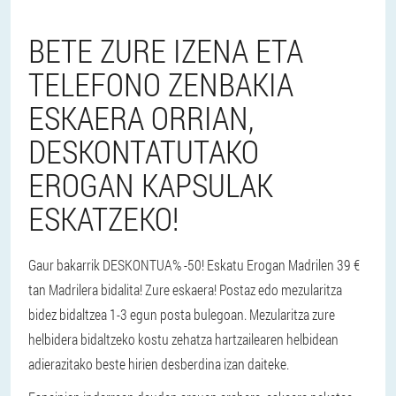
BETE ZURE IZENA ETA
TELEFONO ZENBAKIA
ESKAERA ORRIAN,
DESKONTATUTAKO
EROGAN KAPSULAK
ESKATZEKO!
Gaur bakarrik DESKONTUA% -50! Eskatu Erogan Madrilen 39 €
tan Madrilera bidalita! Zure eskaera! Postaz edo mezularitza
bidez bidaltzea 1-3 egun posta bulegoan. Mezularitza zure
helbidera bidaltzeko kostu zehatza hartzailearen helbidean
adierazitako beste hirien desberdina izan daiteke.