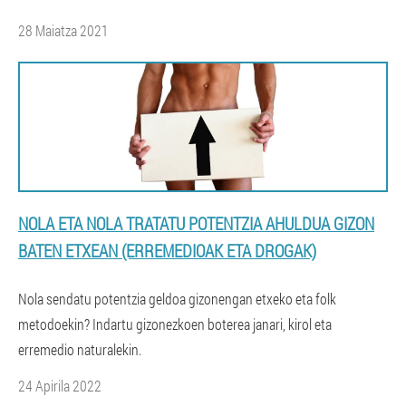
28 Maiatza 2021
NOLA ETA NOLA TRATATU POTENTZIA AHULDUA GIZON
BATEN ETXEAN (ERREMEDIOAK ETA DROGAK)
Nola sendatu potentzia geldoa gizonengan etxeko eta folk
metodoekin? Indartu gizonezkoen boterea janari, kirol eta
erremedio naturalekin.
24 Apirila 2022