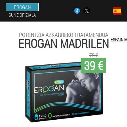
EROGAN
GUNE OFIZIALA
POTENTZIA AZKARREKO TRATAMENDUA
EROGAN MADRILEN
ESPAINI
78 €
39 €