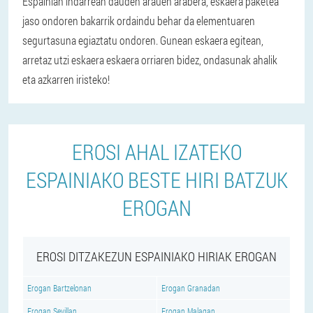
Espainian indarrean dauden arauen arabera, eskaera paketea
jaso ondoren bakarrik ordaindu behar da elementuaren
segurtasuna egiaztatu ondoren. Gunean eskaera egitean,
arretaz utzi eskaera eskaera orriaren bidez, ondasunak ahalik
eta azkarren iristeko!
EROSI AHAL IZATEKO
ESPAINIAKO BESTE HIRI BATZUK
EROGAN
EROSI DITZAKEZUN ESPAINIAKO HIRIAK EROGAN
Erogan Bartzelonan
Erogan Granadan
Erogan Sevillan
Erogan Malagan