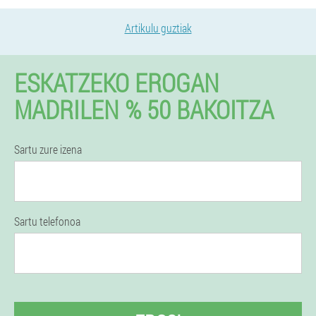
Artikulu guztiak
ESKATZEKO EROGAN
MADRILEN % 50 BAKOITZA
Sartu zure izena
Sartu telefonoa