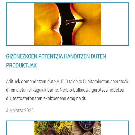
GIZONEZKOEN POTENTZIA HANDITZEN DUTEN
PRODUKTUAK
Adituek gomendatzen dute A, E, B taldeko B. bitaminetan aberatsak
diren dietan elikagaiak barne. Nerbio-bulkadak igarotzea hobetzen
du, testosteronaren ekoizpenean eragina du.
3 Maiatza 2025