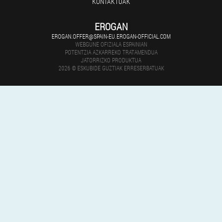
KONTAKTUAK
EROGAN
EROGAN.OFFER@SPAIN-EU.EROGAN-OFFICIAL.COM
WEBGUNE OFIZIALA ESPAINIAN
POTENTZIA AZKARREKO TRATAMENDUA
JATORRIZKO PRODUKTUA
2026 © ESKUBIDE GUZTIAK ERRESERBATUAK