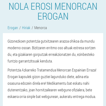
NOLA EROSI MENORCAN
EROGAN
Erogan
Hiriak
Menorca
Gizonezkoen potentzia gutxitzearen arazoa ohikoa da mundu
moderno osoan. Bizitzaren erritmo oso altuak estresa sortzen
du, eta gizakiaren gorputzak erreakzionatzen du, ezinbesteko
funtzio garrantzitsuak kenduta.
Potentzia Azkarreko Tratamendua Menorcan Espainian Erraza!
Erogan kapsulek gizon guztiei lagunduko diete, adina eta
osasuna edozein direla ere! Medikamentu bat eskatu nahi
dutenentzako, joan hornitzailearen webgune ofizialera, bete
eskaera orria sinple bat webgunean, aukeratu entrega modua.