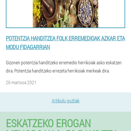
POTENTZIA HANDITZEA FOLK ERREMEDIOAK AZKAR ETA
MODU FIDAGARRIAN
Gizonen potentzia handitzeko erremedio herrikoiak asko eskatzen
dira. Potentzia handitzeko errezeta herrikoiak merkeak dira.
26 martxoa 2021
Artikulu guztiak
ESKATZEKO EROGAN