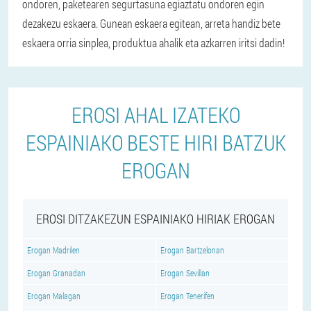
ondoren, paketearen segurtasuna egiaztatu ondoren egin
dezakezu eskaera. Gunean eskaera egitean, arreta handiz bete
eskaera orria sinplea, produktua ahalik eta azkarren iritsi dadin!
EROSI AHAL IZATEKO
ESPAINIAKO BESTE HIRI BATZUK
EROGAN
EROSI DITZAKEZUN ESPAINIAKO HIRIAK EROGAN
Erogan Madrilen
Erogan Bartzelonan
Erogan Granadan
Erogan Sevillan
Erogan Malagan
Erogan Tenerifen