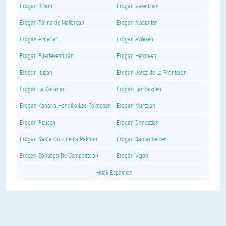
Erogan Bilbon
Erogan Valentzian
Erogan Palma de Mallorcan
Erogan Alacanten
Erogan Almerian
Erogan Avilesen
Erogan Fuerteventuran
Erogan Heron-en
Erogan Ibizan
Erogan Jerez de La Fronteran
Erogan La Corunan
Erogan Lanzaroten
Erogan Kanaria Handiko Las Palmasen
Erogan Murtzian
Erogan Reusen
Erogan Donostian
Erogan Santa Cruz de La Palman
Erogan Santanderren
Erogan Santiago De Compostelan
Erogan Vigon
Hiriak Espainian