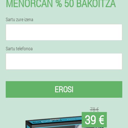
MENORCAN % 50 BAKOITZA
Sartu zure izena
Sartu telefonoa
EROSI
78 €
39 €