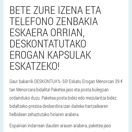
BETE ZURE IZENA ETA
TELEFONO ZENBAKIA
ESKAERA ORRIAN,
DESKONTATUTAKO
EROGAN KAPSULAK
ESKATZEKO!
Gaur bakarrik DESKONTUA% -50! Eskatu Erogan Menorcan 39 €
tan Menorcara bidalita! Paketea jaso eta posta bulegoan
ordainduko duzu. Paketea posta bidez edo mezularitza bidez
bidaltzeko prezioa desberdina izan daiteke hartzailearen
helbidean zehaztutako hiriaren arabera.
Espainian indarrean dauden arauen arabera, paketea jaso