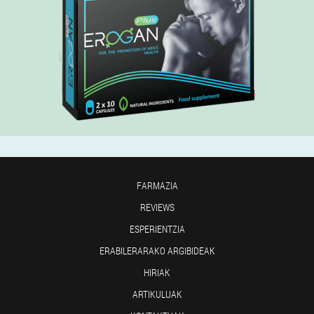
FARMAZIA
REVIEWS
ESPERIENTZIA
ERABILERARAKO ARGIBIDEAK
HIRIAK
ARTIKULUAK