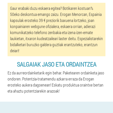
Gaur erabaki duzu eskaera egitea? Botikaren kostuan%
50eko deskontua emango zaizu. Erogan Menorcan, Espainia
kapsulak erosteko 39 € preziorik baxuena lortzeko, joan
konpainiaren webgune ofizialera, eskaera orrian, adierazi
komunikatzeko telefono zenbakia eta izena izen-emate
laukietan, itxaron kudeatzaileari laster deitu. Espezialistarekin
bidalketari buruzko galdera guztiak erantzuteko, erantzun
deiari!
SALGAIAK JASO ETA ORDAINTZEA
Ez da aurreordainketarik egin behar. Paketearen ordainketa jaso
ondoren. Potentzia-tratamendu azkarra erraza da Erogan
erosteko aukera dagoenean! Eskatu produktua oraintxe bertan
eta ahaztu potentziarekin arazoak!